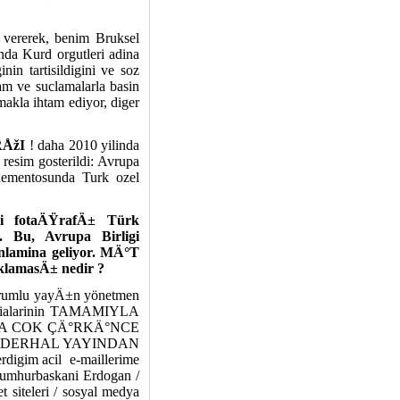
 vererek, benim Bruksel
nda Kurd orgutleri adina
nin tartisildigini ve soz
ham ve suclamalarla basin
akla ihtam ediyor, diger
ÅžI
! daha 2010 yilinda
 resim gosterildi: Avrupa
rlementosunda Turk ozel
i fotaÄŸrafÄ± Türk
i. Bu, Avrupa Birligi
nlamina geliyor. MÄ°T
±klamasÄ± nedir ?
sorumlu yayÄ±n yönetmen
 idialarinin TAMAMIYLA
DA COK ÇÄ°RKÄ°NCE
I DERHAL YAYINDAN
igim acil
e-maillerime
, Cumhurbaskani Erdogan /
 siteleri / sosyal medya