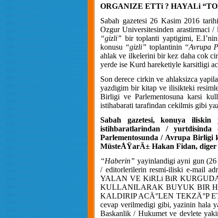
ORGANIZE ETTi ? HAYALi “T
Sabah gazetesi 26 Kasim 2016 tarih
Ozgur Universitesinden arastirmaci /
“gizli”
bir toplanti yaptigimi, E.I’nin
konusu
“gizli”
toplantinin
“Avrupa Pa
ahlak ve ilkelerini bir kez daha cok ci
yerde ise Kurd hareketiyle karsitligi a
Son derece cirkin ve ahlaksizca y
yazdigim bir kitap ve ilisikteki resim
Birligi ve Parlementosuna karsi kul
istihabarati tarafindan cekilmis gibi yaz
Sabah gazetesi, konuya ilisk
istihbaratlarindan / yurtdisinda
Parlementosunda / Avrupa Birligi
MüsteÅŸarÄ± Hakan Fidan, diger re
“Haberin”
yayinlandigi ayni gun (26
/ editorlerilerin resmi-iliski e-mail a
YALAN VE KiRLi BiR KURGU
KULLANILARAK BUYUK BIR HU
KALDIRIP ACÄ°LEN TEKZÄ°P ETME
cevap verilmedigi gibi, yazinin hala y
Baskanlik / Hukumet ve devlete yakin