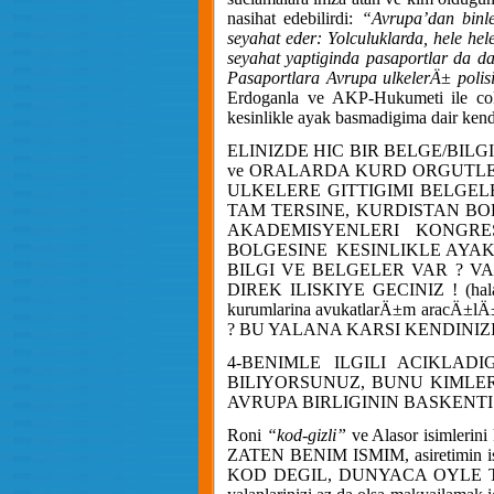
nasihat edebilirdi:
“Avrupa’dan binle
seyahat eder: Yolculuklarda, hele he
seyahat yaptiginda pasaportlar da da
Pasaportlara Avrupa ulkelerÄ± polis
Erdoganla ve AKP-Hukumeti ile cok 
kesinlikle ayak basmadigima dair kendi
ELINIZDE HIC BIR BELGE/BIL
ve ORALARDA KURD ORGUTLE
ULKELERE GITTIGIMI BELGE
TAM TERSINE, KURDISTAN B
AKADEMISYENLERI KONGRESI 
BOLGESINE
KESINLIKLE AYAK
BILGI VE BELGELER VAR ? V
DIREK ILISKIYE GECINIZ ! (hala kul
kurumlarina avukatlarÄ±m arac
? BU YALANA KARSI KENDINIZ
4-BENIMLE ILGILI ACIKLADI
BILIYORSUNUZ, BUNU KIMLER 
AVRUPA BIRLIGININ BASKENTI B
Roni
“kod-gizli”
ve Alasor isimlerini
ZATEN BENIM ISMIM, asiretimi
KOD DEGIL, DUNYACA OYLE 