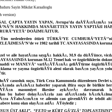
uduru Sayin Mikdat Karaalioglu
h version)
AL ÇAPTA YAYIN YAPAN, Avrupa’da daÄŸÄ±tÄ±mÄ± yapÄ±
SÄ°NÄ°N HAKKIMDA MANÅžETTEN YAYIN YAPTIÄžI HAB
RURÄ°YETÄ° DOÄžMUÅžTUR.
tiÄŸim nedenlerden ötürü TÜRKÄ°YE CUMHURÄ°YETÄ°’ni
ÅžMESÄ°N’de ve 1982 tarihli TC ANAYASASINDA korunan 
özel ve aile hayatÄ±na saygÄ± hakkÄ±, M.9 da düÅŸünce, vicd
NAYASASINDA korunan M.12 Temel hak ve özgürlüklerin dok
maddi ve MANEVÄ° varlÄ±ÄŸÄ±nÄ± geliÅŸtirme özgürlüÄŸü,
±klama ve yayma özgürlüÄŸü aleni olarak basÄ±n yayÄ±n yol
tir.
ÅŸ casusluk suçu, Türk Ceza Kanununda düzenlenen Devlet
kkÄ±mda asÄ±lsÄ±z haberler yaparak iftira suçu ile birlikte h
ÅŸÄ±n masumiyet ilkesine aykÄ±rÄ± davranarak h
n bu haber dolayÄ±sÄ±yla zan alÄ±tÄ±nda bÄ±rkÄ±lmakla
Ä±ra ÅŸahsÄ±mÄ±n ve ailemin can güvenliÄŸi de tehdit alt
 habere konu olan olayÄ±n aslÄ±
ÅŸöyledir ;
NUN ÜST AKLI”
,
“FETO ve KÜRT GÄ°ZLÄ° TOPLANTISINI