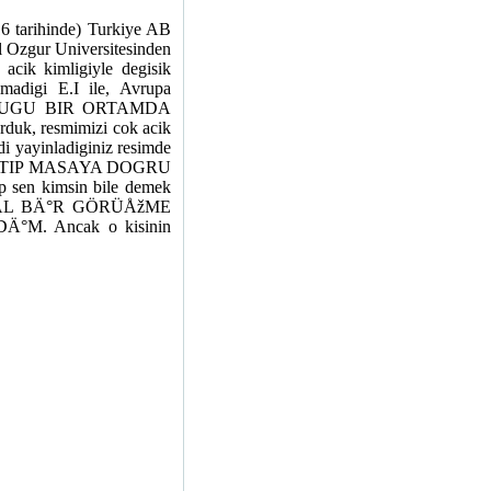
6 tarihinde) Turkiye AB
el Ozgur Universitesinden
acik kimligiyle degisik
madigi E.I ile, Avrupa
DUGU BIR ORTAMDA
rduk, resmimizi cok acik
ndi yayinladiginiz resimde
 ATIP MASAYA DOGRU
ip sen kimsin bile demek
MAL BÄ°R GÖRÜÅžME
. Ancak o kisinin