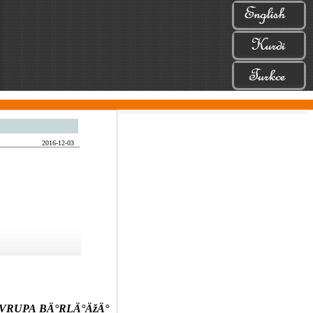
2016-12-03
VRUPA BÄ°RLÄ°ÄžÄ°