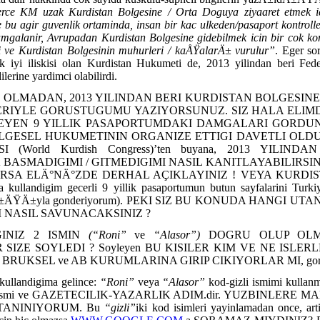
rce KM uzak Kurdistan Bolgesine / Orta Doguya ziyaaret etmek ic
le bu agir guvenlik ortaminda, insan bir kac ulkeden/pasaport kontrol
mgalanir, Avrupadan Kurdistan Bolgesine gidebilmek icin bir cok kont
i ve Kurdistan Bolgesinin muhurleri / kaÅŸalarÄ± vurulur”
. Eger so
iyi iliskisi olan Kurdistan Hukumeti de, 2013 yilindan beri Fede
lerine yardimci olabilirdi.
GI OLMADAN, 2013 YILINDAN BERI KURDISTAN BOLGESINE
RIYLE GORUSTUGUMU YAZIYORSUNUZ. SIZ HALA ELIM
LEYEN 9 YILLIK PASAPORTUMDAKI DAMGALARI GORDUN
OLGESEL HUKUMETININ ORGANIZE ETTIGI DAVETLI OL
(World Kurdish Congress)’ten buyana, 2013 YILIND
 BASMADIGIMI / GITMEDIGIMI NASIL KANITLAYABILIRSIN
ARSA ELÄ°NÄ°ZDE DERHAL AÇIKLAYINIZ ! VEYA KURDI
landigim gecerli 9 yillik pasaportumun butun sayfalarini Turkiy
Ä±lÄ±ÄŸÄ±yla gonderiyorum). PEKI SIZ BU KONUDA HANGI UT
I NASIL SAVUNACAKSINIZ ?
GINIZ 2 ISMIN
(“Roni”
ve
“Alasor”)
DOGRU OLUP OLMA
SIZE SOYLEDI ? Soyleyen BU KISILER KIM VE NE ISLE
RUKSEL ve AB KURUMLARINA GIRIP CIKIYORLAR MI, gorevle
 kullandigima gelince:
“Roni”
veya
“Alasor”
kod-gizli ismimi kulla
n ismi ve GAZETECILIK-YAZARLIK ADIM.dir. YUZBINLERE M
TANINIYORUM. Bu
“gizli”
iki kod isimleri yayinlamadan once, art