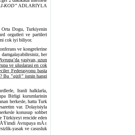
 2 dakikada internete
LI-KOD”
ADLARIYLA
rta Dogu, Turkiyenin
d orgutleri ve partileri
 cok iyi biliyor.
onferans ve kongrelerine
k damgalayabilirsiniz, her
r Avrupa’da yasiyan, uzun
upa ve uluslarasi en cok
eciler Federasyonu basta
 ? Bu
”gizli”
ismin hangi
lerle, Iranli halklarla,
upa Birligi kurumlarinin
anan herkesle, hatta Turk
saretim var. Dolayisiyla
 herkesle konusup sohbet
Türkiyeyi rencide eden
Ä± ÅŸimdi Avrupaya mÄ±
sizlik-yasak ve casusluk