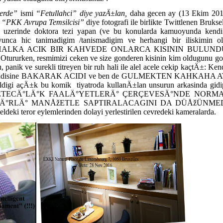
erde”
ismi
“Fetullahci” diye yazÄ±lan,
daha gecen ay (13 Ekim 201
n
“PKK Avrupa Temsilcisi”
diye fotografi ile birlikte Twittlenen Bruks
 uzerinde doktora tezi yapan (ve bu konularda kamuoyunda kendi 
unca hic tanimadigim /tanismadigim ve herhangi bir iliskimin ol
HALKA ACIK BIR KAHVEDE ONLARCA KISININ BULUN
tururken, resmimizi ceken ve size gonderen kisinin kim oldugunu go
, panik ve surekli titreyen bir ruh hali ile alel acele cekip kaçtÄ±: Ke
ndisine BAKARAK ACIDI ve ben de GULMEKTEN KAHKAHA
ldigi açÄ±k bu komik
tiyatroda kullanÄ±lan unsurun arkasinda gid
 GAZETECÄ°LÄ°K FAALÄ°YETLERÄ° ÇERÇEVESÄ°NDE NOR
RLÄ° MANÅžETLE SAPTIRALACAGINI DA DÜÅžÜNMEDÄ°M
ldeki teror eylemlerinden dolayi yerlestirilen cevredeki kameralarda.