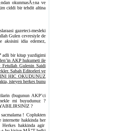
fÄ±ndan okunmasÄ±na ve
m ciddi bir tehdit altina
laraasi gazeteci-mesleki
llah Gulen cevresiyle de
e aksisini idia edemez,
”
adli bir kitap yazdigimi
Gulen’in AKP hukumeti ile
 Fetullah Gulenin Saidi
ekler. Sabah Editorleri ve
RIGINI HIC OKUDUNUZ
kta, isteyen herkes bunu
cilarin (bugunun AKP’ci
 yemekle mi buyudunuz ?
ABILIRSINIZ ?
a sacmalama !
Coplukten
internette hakkinda her
? Herkes hakkinda agir
Ä± bu kisiye MÄ°T belki