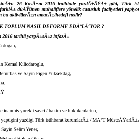
Ä±n 26 KasÄ±m 2016 traihinde yazdÄ±ÄŸÄ± gibi, Türk istih
 farklÄ± düÅŸünen muhaliflere yönelik casusluk faaliyetleri yapiy
 bu aktivitlerÄ±n amacÄ±/hedefi nedir?
K TOPLUM NASIL DEFORME EDÄ°LÄ°YOR ?
m 2016 tarihli yargÄ±sÄ±z infazÄ±
Erdogan,
in Kemal Kilicdaroglu,
Demirbas ve Sayin Figen Yuksekdag,
a,
ÄŸ,
e inanmis yurekli savci / hakim ve hukukcularina,
uk yaptigini yazdigi Türk istihbarat kurumlarÄ± / MÄ°T MüsteÅŸarl
 Sayin Selim Yener,
n Mehmet Hakan Olcay;