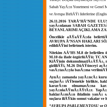
Sabah YayÄ±n Yonetmeni ve Genel M
ve Avrupa BirliÄŸi liderlerine (Englis
26.11.2016 TARÄ°HÄ°NDE ULUS
yayÄ±nlanan SABAH GAZETE
BEYANLARIMI AÇIKLAMA ZA
Öncelikle aÅŸaÄŸÄ±da belirt
AVRUPA Ä°NSAN HAKLARI SÖZLE
edildiÄŸini belirtmek isterim.
Nitekim AÄ°HS M.8 de belirtilen 
M.10 da ifade özgürlüÄŸü; TC A
KiÅŸinin dokunulmazlÄ±ÄŸÄ±, 
gizliliÄŸi, M.26 DüÅŸünceyi açÄ
vasÄ±tasÄ±yla basÄ±ma verilmiÅŸ
AynÄ± zamanda yayÄ±ncÄ± kurulu
suçlarÄ± iÅŸlemekle birlikte, ha
kararÄ±m olmamasÄ±na kar
yayÄ±nlaÅŸmÄ±ÅŸtÄ±r. YapÄ±la
haklarÄ±mÄ±n ihlalinin yanÄ± s
suçlara iliÅŸkin somut vakalar ve
“AVRUPA PARLEMENTOSU ve O