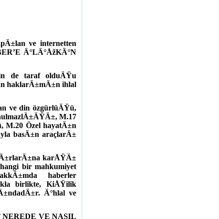
lan ve internetten
ER’E Ä°LÄ°ÅžKÄ°N
n de taraf olduÄŸu
haklarÄ±mÄ±n ihlal
an ve din özgürlüÄŸü,
unulmazlÄ±ÄŸÄ±, M.17
 M.20 Özel hayatÄ±n
uyla basÄ±n araçlarÄ±
 sÄ±rlarÄ±na karÅŸÄ±
erhangi bir mahkumiyet
akkÄ±mda haberler
 birlikte, KiÅŸilik
Ä±ndadÄ±r. Ä°hlal ve
”
NEREDE VE NASIL