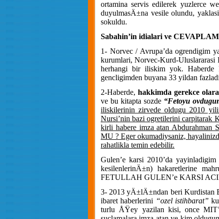
ortamina servis edilerek yuzlerce 
duyulmasÄ±na vesile olundu, yaklasik 3
sokuldu.
Sabahin’in idialari ve CEVA
1- Norvec / Avrupa’da ogrendigim yak
kurumlari, Norvec-Kurd-Uluslararasi 
herhangi bir iliskim yok. Haberde
gencligimden buyana 33 yildan fazlad
2-Haberde,
hakkimda gerekce olara
ve bu kitapta sozde
“Fetoyu ovdugu
iliskilerinin zirvede oldugu 2010 y
Nursi’nin bazi ogretilerini carpitarak 
kirli habere imza atan Abdura
MU ? Eger okumadiysaniz, hayalinizde
rahatlikla temin edebilir.
Gulen’e karsi 2010’da yayinladigim 
kesilenlerinÄ±n) hakaretlerine mah
FETULLAH GULEN’e KARSI ACI
3- 2013 yÄ±lÄ±ndan beri Kurdistan Bo
ibaret haberlerini
“ozel istihbarat”
ku
turlu ÅŸey yazilan kisi, once MIT
suclamalara imza atan ve kim oldugu