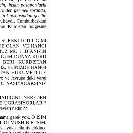
in, insan pasaportlarla
lerinden gecmek zorunda,
rol noktasindan gecilir.
rulsaydi, Cumhurbaskani
ral Kurdistan bolgesine
 SUREKLI GITTIGIMI
DE OLAN
VE HANGI
UZ MU ? IDIANIZIN
DUGUM DUNYA KURD
AN BERI KURDISTAN
IZ, ELINIZDE HANGI
STAN HUKUMETI ILE
e ve Avrupa’daki yargi
ANCI YASIYACAKSINIZ
DIGINI NEREDEN
RLE UGRASIYORLAR ?
ri nedir ??
nmama gerek yok. O ISIM
AL OLMUSH BIR ISIM.
ik ayuka cikmis cirkince