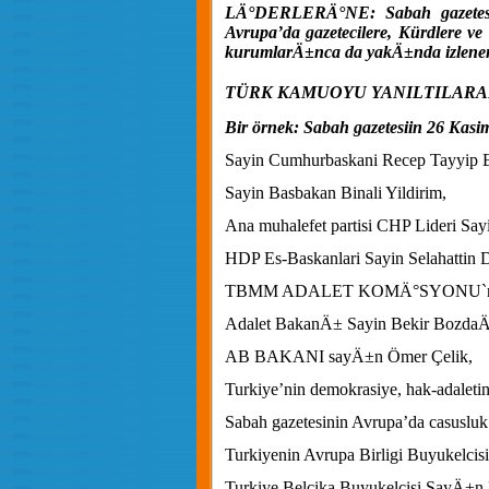
LÄ°DERLERÄ°NE: Sabah gazetesin
Avrupa’da gazetecilere, Kürdlere ve
kurumlarÄ±nca da yakÄ±nda izlenen
TÜRK KAMUOYU YANILTILARA
Bir örnek: Sabah gazetesiin 26 Kasi
Sayin Cumhurbaskani Recep Tayyip 
Sayin Basbakan Binali Yildirim,
Ana muhalefet partisi CHP Lideri Say
HDP Es-Baskanlari Sayin Selahattin 
TBMM ADALET KOMÄ°SYONU`n
Adalet BakanÄ± Sayin Bekir Bozda
AB BAKANI sayÄ±n Ömer Çelik,
Turkiye’nin demokrasiye, hak-adaletin
Sabah gazetesinin Avrupa’da casusl
Turkiyenin Avrupa Birligi Buyukelcisi
Turkiye Belçika Buyukelçisi SayÄ±