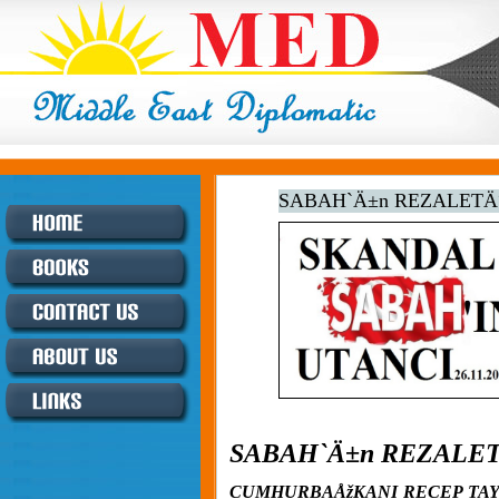
SABAH`Ä±n REZALETÄ
SABAH`Ä±n REZALET
CUMHURBAÅžKANI RECEP TAYY