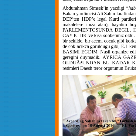
Abdurahman Simsek’in yazdigi
“hab
Bakan yardimcisi Ali Sahin tarafinda
DEP’ten HDP’e legal Kurd partileri
makalelere imza atan), hayatim boy
PARLEMENTOSUNDA DEGIL, 
CAY ICTIK ve kisa sohbetimiz oldu. O
bir sekilde, bir acemi cocuk gibi korku
de cok acikca goruldugu gibi, E.I
ke
BASIMI EGDIM. Nasil organize edi
geregini duymadik. AYRICA
OLDUÄžUNDAN BU KADAR KÄ°
resimleri Daesh teror orgutunun Brukse