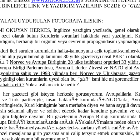
icin hic olmazsa
WWW.GOOGLE.COM
a SORAMAZ-MIYDINIZ? Eger
INIZA BINLERCE LINK VE YAZDIGIM YAZILARIN SOZDE O
“GIZ
YALANI UYDURULAN FOTOGRAFA ILISKIN:
UYAN HERKES, Ingilizce yazdigim yazilarda, genel olarak O
 ozel olarak butun Kurdlerin sorunlari hakkinda yazi yazdigimi, Kur
madigimi, herhangi bir orgutun veya cevrenin propogandasini yapmadigimi
leri ileri surulen kurumlarin halka-kamuoyuna acik toplanti-seminer-k
atin alip yayinlamadigi taninmis 30 yillik gazeteciyi nasil PKK’li olara
Ä± ?
Norvec ve Avrupa Birliginin 28 ulke istihbarat orgutleri 33 yildi
Avrupa Birligi Parlementosu, Avrupa Liderler Zirvesi ve NATO gibi Avr
yonlarina sahip ve 1993 yilindan beri Norvec ve Uluslararasi gazet
yginligi olan kurumlarin uyesi olan bu
”gizli”
ismi hic mi goremediler
ahatsiz etti ?
Yoksa asil amaciniz nedir ?
 her gazeteci gibi isteyen herkesle gorusuyorum, Avrupalilarla, Kurd
urd ve Turk partileriyle, insan haklarÄ± kurumlarÄ±-NGO’larla, Avr
 brifinglerde, Kurd kimligimle bana merhaba diyen ve bana saygili davr
kesin selamini aliyor ve sohbet edecek kadar kendime guvenim ve ce
igim bilgilere dayanir. Bir gazetecinin Avrupa Birligi kurumlarinda
pa BirliÄŸi kurumlarÄ±nda artÄ±k ÅŸakalaÅŸmalara neden olan ve 
rkiyede basÄ±n-medya-aydÄ±n-gazeteci-yazarlara yönelik cadÄ± av
l mesajlarina girip yazismalarini calip tersyuz etmek onursuzluk, hir
da yasak oldugunu biliyormusunuz ?