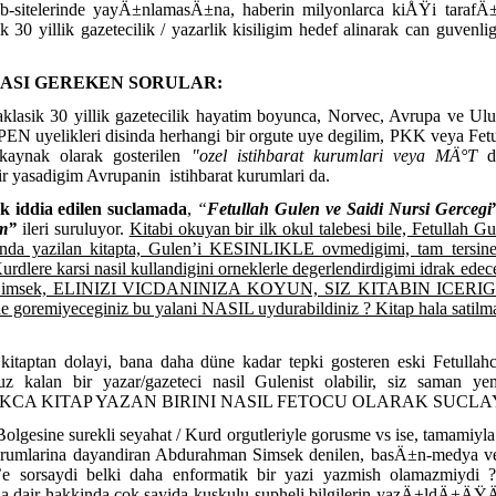
web-sitelerinde yayÄ±nlamasÄ±na, haberin milyonlarca kiÅŸi tara
0 yillik gazetecilik / yazarlik kisiligim hedef alinarak can guvenligi
PLAMASI GEREKEN SORULAR:
lasik 30 yillik gazetecilik hayatim boyunca, Norvec, Avrupa ve Ulus
PEN uyelikleri disinda herhangi bir orgute uye degilim, PKK veya Fetu
 kaynak olarak gosterilen
"ozel istihbarat kurumlari veya MÄ°T
d
ir yasadigim Avrupanin
istihbarat kurumlari da.
k iddia edilen suclamada
,
“
Fetullah Gulen ve Saidi Nursi Gercegi
m”
ileri suruluyor.
Kitabi okuyan bir ilk okul talebesi bile, Fetullah 
ilinda yazilan kitapta, Gulen’i KESINLIKLE ovmedigimi, tam tersine
Kurdlere karsi nasil kullandigini orneklerle degerlendirdigimi idrak edec
hman Simsek, ELINIZI VICDANINIZA KOYUN, SIZ KITABIN ICE
 goremiyeceginiz bu yalani NASIL uydurabildiniz ? Kitap hala satilma
kitaptan dolayi, bana daha düne kadar tepki gosteren eski Fetullah
ruz kalan bir yazar/gazeteci nasil Gulenist olabilir, siz saman
KCA KITAP YAZAN BIRINI NASIL FETOCU OLARAK SUCLAY
lgesine surekli seyahat / Kurd orgutleriyle gorusme vs ise, tamamiyl
rumlarina dayandiran Abdurahman Simsek denilen, basÄ±n-medya ve 
’e sorsaydi belki daha enformatik bir yazi yazmish olamazmiydi 
na dair hakkinda cok sayida kuskulu-supheli bilgilerin yazÄ±ldÄ±ÄŸ