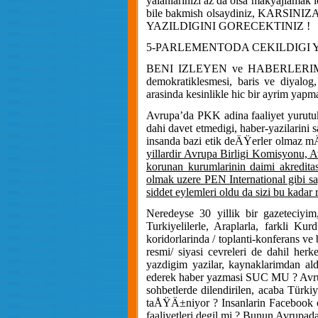
yalanlarinizi az da olsa makyajlamak 
bile bakmish olsaydiniz, KARS
YAZILDIGINI GORECEKTINIZ !
5-PARLEMENTODA CEKILDIGI 
BENI IZLEYEN ve HABERLERIMI OK
demokratiklesmesi, baris ve diyalog,
arasinda kesinlikle hic bir ayrim yap
Avrupa’da PKK adina faaliyet yurutuk
dahi davet etmedigi, haber-yazilarini s
insanda bazi etik deÄŸerler olmaz m
yillardir Avrupa Birligi Komisyonu, 
korunan kurumlarinin daimi akreditas
olmak uzere PEN International gibi sa
siddet eylemleri oldu da sizi bu kadar r
Neredeyse 30 yillik bir gazeteciyim,
Turkiyelilerle, Araplarla, farkli K
koridorlarinda / toplanti-konferans ve
resmi/ siyasi cevreleri de dahil her
yazdigim yazilar, kaynaklarimdan ald
ederek haber yazmasi SUC MU ? Avru
sohbetlerde dilendirilen, acaba Tü
taÅŸÄ±niyor ? Insanlarin Facebook oze
faaliyetleri degil mi ? Bunun Avrupa