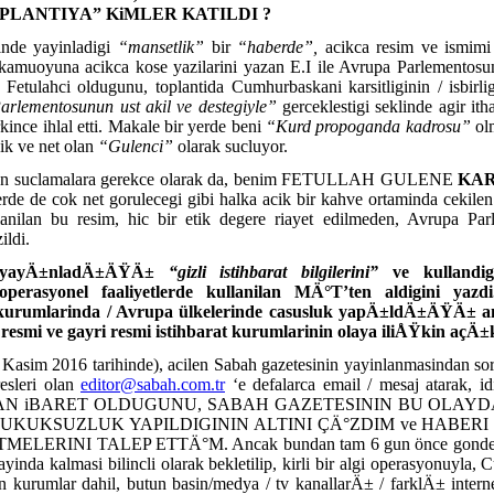
OPLANTIYA” KiMLER KATILDI ?
inde yayinladigi
“mansetlik”
bir
“haberde”,
acikca resim ve ismimi
 kamuoyuna acikca kose yazilarini yazan E.I ile Avrupa Parlementosu
 Fetulahci oldugunu, toplantida Cumhurbaskani karsitliginin / isbirligi
rlementosunun ust akil ve destegiyle”
gerceklestigi seklinde agir it
rkince ihlal etti. Makale bir yerde beni
“Kurd propoganda kadrosu”
olm
cik ve net olan
“Gulenci”
olarak sucluyor.
apilan suclamalara gerekce olarak da, benim FETULLAH GULENE
KAR
lerde de cok net gorulecegi gibi halka acik bir kahve ortaminda cekilen
lanilan bu resim, hic bir etik degere riayet edilmeden, Avrupa Pa
ildi.
in yayÄ±nladÄ±ÄŸÄ±
“gizli istihbarat bilgilerini”
ve kullandig
 operasyonel faaliyetlerde kullanilan MÄ°T’ten aldigini yazd
 kurumlarinda / Avrupa ülkelerinde casusluk yapÄ±ldÄ±ÄŸÄ± a
smi ve gayri resmi istihbarat kurumlarinin olaya iliÅŸkin açÄ
 Kasim 2016 tarihinde), acilen Sabah gazetesinin yayinlanmasindan 
dresleri olan
editor@sabah.com.tr
‘e defalarca email / mesaj atarak,
DAN iBARET OLDUGUNU, SABAH GAZETESININ BU OLAY
KUKSUZLUK YAPILDIGININ ALTINI ÇÄ°ZDIM ve HABER
LERINI TALEP ETTÄ°M. Ancak bundan tam 6 gun önce gonderd
ayinda kalmasi bilincli olarak bekletilip, kirli bir algi operasyonuyla
 kurumlar dahil, butun basin/medya / tv kanallarÄ± / farklÄ± internet