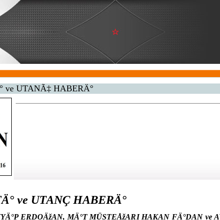
° ve UTANÃ‡ HABERÄ°
Ä° ve UTANÇ HABERÄ°
Ä°P ERDOÄžAN, MÄ°T MÜSTEÅžARI HAKAN FÄ°DAN ve A