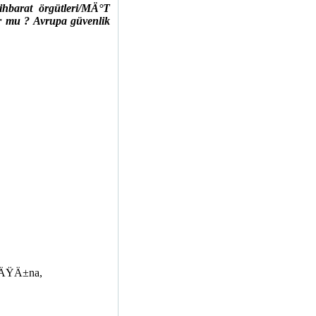
barat örgütleri/MÄ°T
or mu ? Avrupa güvenlik
Ä±ÄŸÄ±na,