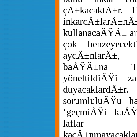
çÄ±kacaktÄ±r. H
inkarcÄ±larÄ±nÄ
kullanacaÄŸÄ± arg
çok benzeyecek
aydÄ±nlarÄ±
baÅŸÄ±na Tü
yöneltildiÄŸi 
duyacaklardÄ±r.
sorumluluÄŸu ha
‘geçmiÅŸi kaÅŸ
laflar 
kaçÄ±nmayacakla