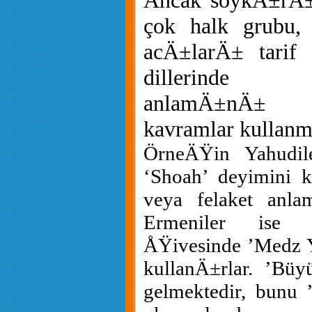
Ancak soykÄ±rÄ±
çok halk grubu,
acÄ±larÄ± tarif 
dillerinde
anlamÄ±nÄ± 
kavramlar kullanm
ÖrneÄŸin Yahudile
‘Shoah’ deyimini k
veya felaket anla
Ermeniler ise 
ÅŸivesinde ’Medz 
kullanÄ±rlar. ’Bü
gelmektedir, bunu 