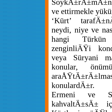
SoykÄ±rÄ±mÄ±n
ve ettirmekle yük
‘Kürt’ tarafÄ±
neydi, niye ve nas
hangi Türkün
zenginliÄŸi k
veya Süryani ma
konular, önüm
araÅŸtÄ±rÄ±l
konulardÄ±r.
Ermeni ve Sür
kahvaltÄ±sÄ± iç