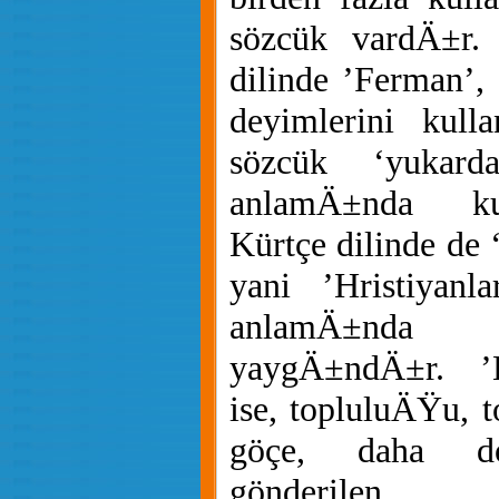
sözcük vardÄ±r.
dilinde ’Ferman’, 
deyimlerini kull
sözcük ‘yukard
anlamÄ±nda ku
Kürtçe dilinde de
yani ’Hristiyan
anlamÄ±nda k
yaygÄ±ndÄ±r. ’
ise, topluluÄŸu, t
göçe, daha d
gönderilen 