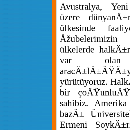
Avustralya, Yen
üzere dünyanÄ±
ülkesinde faaliy
Åžubelerimizi
ülkelerde halkÄ
var olan 
aracÄ±lÄ±ÄŸÄ±yla
yürütüyoruz. Hal
bir çoÄŸunluÄŸ
sahibiz. Amerik
bazÄ± Üniversite
Ermeni SoykÄ±