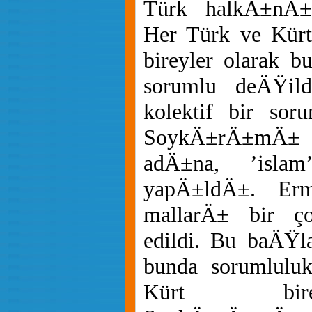
Türk halkÄ±nÄ±
Her Türk ve Kürt 
bireyler olarak 
sorumlu deÄŸild
kolektif bir sor
SoykÄ±rÄ±mÄ±
adÄ±na, ’isla
yapÄ±ldÄ±. Erm
mallarÄ± bir ço
edildi. Bu baÄŸl
bunda sorumlulu
Kürt bir