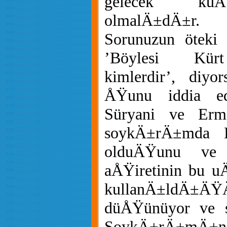
gelecek kuÅ
olmalÄ±dÄ±r.
Sorunuzun öteki 
’Böylesi Kür
kimlerdir’, diyo
ÅŸunu iddia ed
Süryani ve Erme
soykÄ±rÄ±mda K
olduÄŸunu ve
aÅŸiretinin bu u
kullanÄ±ldÄ±Ä
düÅŸünüyor ve s
SoykÄ±rÄ±m