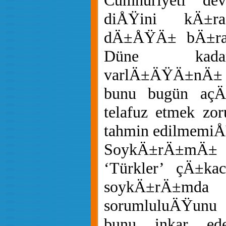
Cumhuriyeti dev
diÅŸini kÄ±r
dÄ±ÅŸÄ± bÄ±ra
Düne kadar
varlÄ±ÄŸÄ±nÄ± in
bunu bugün açÄ
telafuz etmek zo
tahmin edilmemiÅ
SoykÄ±rÄ±mÄ
‘Türkler’ çÄ±ka
soykÄ±rÄ±md
sorumluluÄŸunu
bunu inkar ede