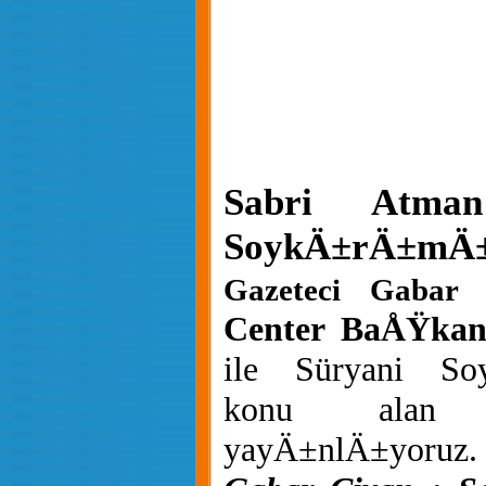
Sabri Atma
SoykÄ±rÄ±m
Ä±
Gazeteci Gabar
Center BaÅŸkan
ile Süryani S
konu alan
yayÄ±nlÄ±yoruz.