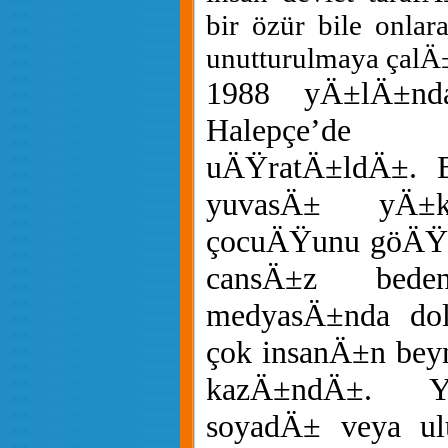
bir özür bile onlar
unutturulmaya çal
1988 yÄ±lÄ±nda
Halepçe’de 
uÄŸratÄ±ldÄ±. B
yuvasÄ± yÄ±k
çocuÄŸunu göÄŸü
cansÄ±z bed
medyasÄ±nda dol
çok insanÄ±n bey
kazÄ±ndÄ±. Y
soyadÄ± veya ulu