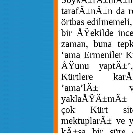
tarafÄ±nÄ±n da ro
örtbas edilmemeli,
bir ÅŸekilde inc
zaman, buna tepki
‘ama Ermeniler Kü
ÅŸunu yaptÄ±’,
Kürtlere kar
’ama’lÄ± v
yaklaÅŸÄ±mÄ± k
çok Kürt site
mektuplarÄ± ve y
kÄ±sa bir süre ö