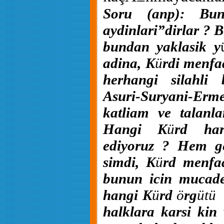
Soru (anp): Bu
aydinlari”dirlar ? B
bundan yaklasik y
adina, K
ü
rdi menfa
herhangi silahli
Asuri-Suryani-Erme
katliam ve talanl
Hangi K
ü
rd har
ediyoruz ? Hem g
simdi, K
ü
rd menfaa
bunun icin mucadel
hangi K
ü
rd
ö
rg
ütü
halklara karsi kin 