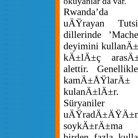
okuyanlar da var.
Rwanda’da 
uÄŸrayan Tutsi
dillerinde ’Mach
deyimini kullanÄ±
kÄ±lÄ±ç arasÄ±
alettir. Genelli
kamÄ±ÅŸlarÄ±
kulanÄ±lÄ±r.
Süryani
uÄŸradÄ±ÄŸÄ±
soykÄ±rÄ±ma k
birden fazla ku