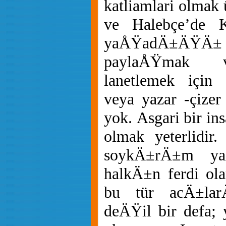
katliamlari olmak
ve Halebçe’de 
yaÅŸadÄ±ÄŸÄ
paylaÅŸmak v
lanetlemek için
veya yazar -çizer
yok. Asgari bir in
olmak yeterlidir.
soykÄ±rÄ±m y
halkÄ±n ferdi ol
bu tür acÄ±lar
deÄŸil bir defa; 