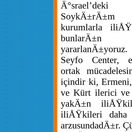
Ä°srael’deki
SoykÄ±rÄ±m E
kurumlarla iliÅŸ
bunlarÄ±n te
yararlanÄ±yoruz.
Seyfo Center, e
ortak mücadeles
içindir ki, Ermeni
ve Kürt ilerici v
yakÄ±n iliÅŸki
iliÅŸkileri daha
arzusundadÄ±r. 