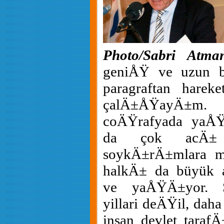
Photo/Sabri Atma
geniÅŸ ve uzun bi
paragraftan harek
çalÄ±ÅŸayÄ±m. 
coÄŸrafyada yaÅŸ
da çok acÄ± k
soykÄ±rÄ±mlara m
halkÄ± da büyük 
ve yaÅŸÄ±yor. S
yillari deÄŸil, dah
insan devlet taraf