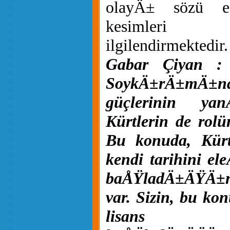
olayÄ± sözü e
kesimleri
ilgilendirmektedir.
Gabar Çiyan : 
SoykÄ±rÄ±mÄ
güçlerinin yan
Kürtlerin de rolü
Bu konuda, Kür
kendi tarihini el
baÅŸladÄ±ÄŸÄ±na
var. Sizin, bu ko
lisans 