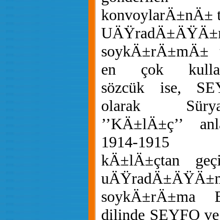
konvoylarÄ±nÄ± ta
UÄŸradÄ±ÄŸÄ±
soykÄ±rÄ±mÄ± t
en çok kulla
sözcük ise, SE
olarak Sürya
’’KÄ±lÄ±ç’’ anl
1914-1915 y
kÄ±lÄ±çtan geçi
uÄŸradÄ±ÄŸÄ±
soykÄ±rÄ±ma B
dilinde SEYFO ve