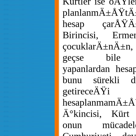
Kürtler ise öÄŸl
planlanmÄ±ÅŸtÄ
hesap çarÅŸÄ
Birincisi, Erm
çocuklarÄ±nÄ±n,
geçse bile 
yapanlardan hes
bunu sürekli d
getireceÄŸi
hesaplanmamÄ±Å
Ä°kincisi, Kür
onun mücadele