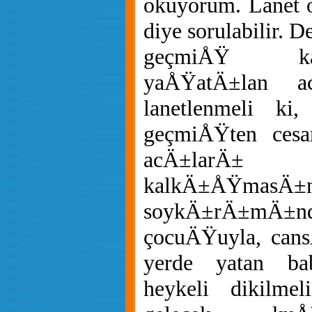
okuyorum. Lanet o
diye sorulabilir. D
geçmiÅŸ ka
yaÅŸatÄ±lan ac
lanetlenmeli ki,
geçmiÅŸten cesa
acÄ±larÄ± 
kalkÄ±ÅŸmas
soykÄ±rÄ±mÄ±
çocuÄŸuyla, cans
yerde yatan b
heykeli dikilme