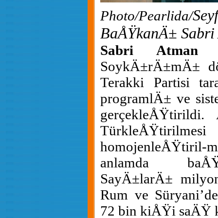
Se
Photo/Pearlida/
BaÅŸkanÄ± Sabri
Sabri Atman 
SoykÄ±rÄ±mÄ± dön
Terakki Partisi ta
programlÄ± ve sist
gerçekleÅŸtirildi.
TürkleÅŸtir
homojenleÅŸtiril
anlamda baÅŸ
SayÄ±larÄ± milyon
Rum ve Süryani’de
72 bin kiÅŸi saÄŸ 