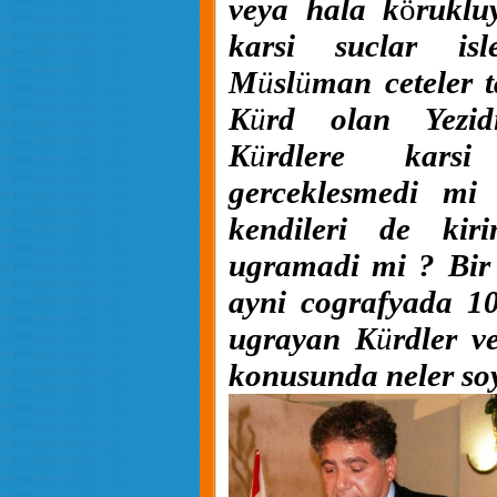
veya hala k
ö
ruklu
karsi suclar is
M
ü
sl
ü
man ceteler 
K
ü
rd olan Yezid
K
ü
rdlere karsi
gerceklesmedi mi
kendileri de kir
ugramadi mi ? Bir 
ayni cografyada 10
ugrayan K
ü
rdler v
konusunda neler soyl