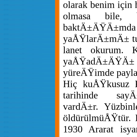
olarak benim için 
olmasa bile,
baktÄ±ÄŸ
yaÅŸlarÄ±mÄ± tu
lanet okurum. 
yaÅŸadÄ±ÄŸ
yüreÄŸimde pay
Hiç kuÅŸkusuz 
tarihinde say
vardÄ±r. Yüzbin
öldürülmüÅŸtür. 
1930 Ararat isyan