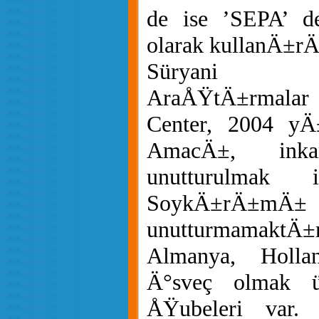
de ise ’SEPA’ de
olarak kullanÄ±rÄ
Süryani S
AraÅŸtÄ±rmalar
Center, 2004 yÄ
AmacÄ±, ink
unutturulmak i
SoykÄ±rÄ±m
unutturmamaktÄ±r
Almanya, Holla
Ä°sveç olmak ü
ÅŸubeleri var.