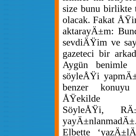
size bunu birlikte
olacak. Fakat ÅŸ
aktarayÄ±m: Bund
sevdiÄŸim ve s
gazeteci bir ark
Aygün benimle S
söyleÅŸi yapmÄ±
benzer konuyu
ÅŸekilde iÅ
SöyleÅŸi, RÄ±z
yayÄ±nlanmadÄ±.
Elbette ‘yazÄ±l