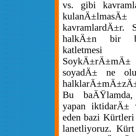
vs. gibi kavraml
kulanÄ±lma
kavramlardÄ±r. 
halkÄ±n bir 
katletmesi
SoykÄ±rÄ±mÄ± 
soyadÄ± ne olur
halklarÄ±mÄ±zÄ±
Bu baÄŸlamda,
yapan iktidarÄ± 
eden bazi Kürtleri
lanetliyoruz. Kü