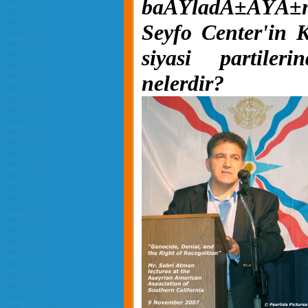
baÅŸladÄ±ÄŸÄ±nÄ
Seyfo Center'in 
siyasi partileri
nelerdir?