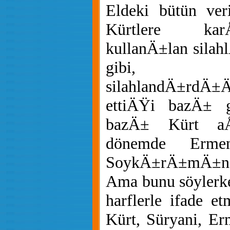
Eldeki bütün veri
Kürtlere ka
kullanÄ±lan silahl
gibi, d
silahlandÄ±rdÄ±
ettiÄŸi bazÄ± g
bazÄ± Kürt aÅ
dönemde Erme
SoykÄ±rÄ±mÄ±nd
Ama bunu söylerk
harflerle ifade et
Kürt, Süryani, Er