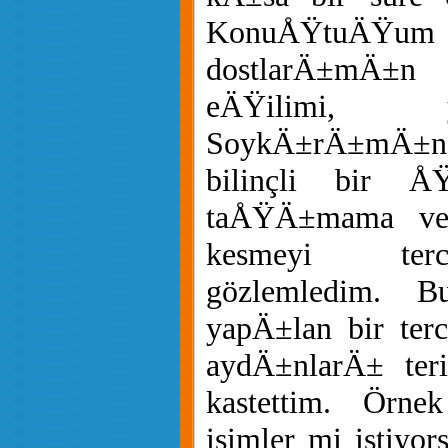
KonuÅŸtuÄŸu
dostlarÄ±mÄ±n
eÄŸilimi, 
SoykÄ±rÄ±mÄ±nd
bilinçli bir Å
taÅŸÄ±mama ve
kesmeyi terci
gözlemledim. Bu
yapÄ±lan bir terc
aydÄ±nlarÄ± ter
kastettim. Örne
isimler mi istiyor