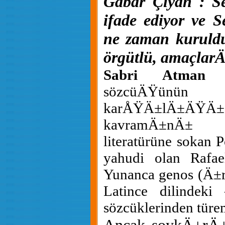
Gabar Çiyan : Se
ifade ediyor ve S
ne zaman kuruldu
örgütlü, amaçlarÄ
Sabri Atman
sözcüÄŸünün 
karÅŸÄ±lÄ±ÄŸÄ± 
kavramÄ±nÄ± s
literatürüne sokan 
yahudi olan Rafae
Yunanca genos (Ä±rk
Latince dilindeki 
sözcüklerinden türe