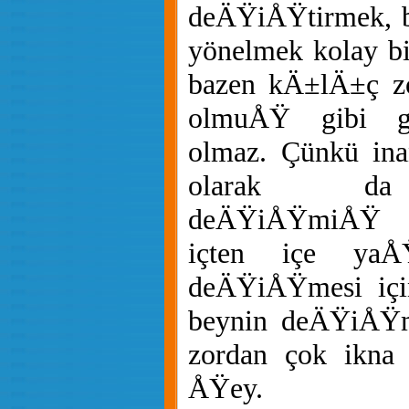
deÄŸiÅŸtirmek, b
yönelmek kolay b
bazen kÄ±lÄ±ç zo
olmuÅŸ gibi gö
olmaz. Çünkü ina
olarak da 
deÄŸiÅŸmiÅŸ g
içten içe yaÅ
deÄŸiÅŸmesi içi
beynin deÄŸiÅŸm
zordan çok ikna i
ÅŸey.