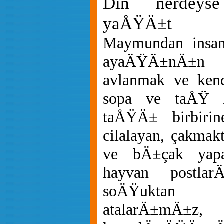
Din nerdeyse
yaÅŸÄ±t
Maymundan insana
ayaÄŸÄ±nÄ±n ü
avlanmak ve kend
sopa ve taÅŸ ku
taÅŸÄ± birbirin
cilalayan, çakma
ve bÄ±çak yapa
hayvan postlar
soÄŸuktan 
atalarÄ±mÄ