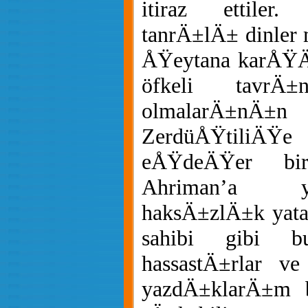
itiraz ettiler
tanrÄ±lÄ± dinler
ÅŸeytana karÅŸÄ
öfkeli tavrÄ±
olmalarÄ±nÄ±
ZerdüÅŸtiliÄŸe
eÅŸdeÄŸer bi
Ahriman’a 
haksÄ±zlÄ±k yatar
sahibi gibi 
hassastÄ±rlar v
yazdÄ±klarÄ±m b