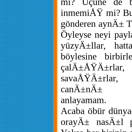
mi? Üçüne de bi
inmemiÅŸ mi? Bu 
gönderen aynÄ± T
Öyleyse neyi payl
yüzyÄ±llar, hatt
böylesine birbir
çalÄ±ÅŸÄ±rlar,
savaÅŸÄ±rlar,
canÄ±nÄ± a
anlayamam.
Acaba öbür dünyad
orayÄ± nasÄ±l p