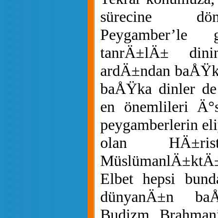
sürecine dö
Peygamber’le 
tanrÄ±lÄ± dini
ardÄ±ndan baÅŸka
baÅŸka dinler de
en önemlileri Ä
peygamberlerin el
olan HÄ±ris
MüslümanlÄ±ktÄ±
Elbet hepsi bund
dünyanÄ±n baÅŸ
Budizm, Brahman