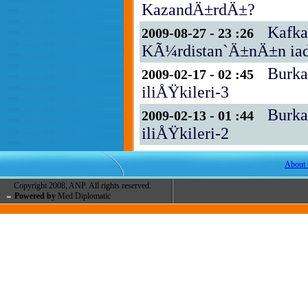
KazandÄ±rdÄ±?
Kafka
2009-08-27 - 23 :26
KÃ¼rdistan`Ä±nÄ±n iad
Burka
2009-02-17 - 02 :45
iliÅŸkileri-3
Burka
2009-02-13 - 01 :44
iliÅŸkileri-2
About 
Copyright 2008, ANP. All rights reserved.
Powered by
Med Diplomatic