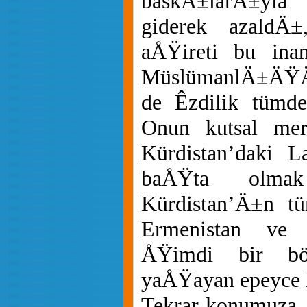
baskÄ±larÄ±yl
giderek azaldÄ
aÅŸireti bu ina
MüslümanlÄ±ÄŸÄ±
de Êzdilik tümden
Onun kutsal mer
Kürdistan’daki L
baÅŸta olmak
Kürdistan’Ä±n tü
Ermenistan ve 
ÅŸimdi bir bö
yaÅŸayan epeyce Ê
Tekrar konumuza, 