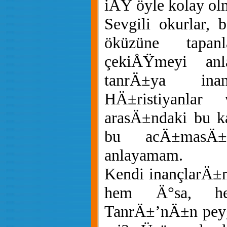
iÅŸ öyle kolay o
Sevgili okurlar, 
öküzüne tapanl
çekiÅŸmeyi an
tanrÄ±ya inan
HÄ±ristiyanlar
arasÄ±ndaki bu k
bu acÄ±masÄ±
anlayamam.
Kendi inançlarÄ±
hem Ä°sa, h
TanrÄ±’nÄ±n peyg