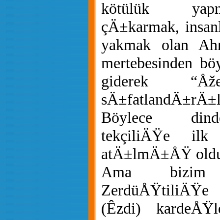
kötülük yap
çÄ±karmak, insa
yakmak olan Ahr
mertebesinden böy
giderek “Åže
sÄ±fatlandÄ±rÄ
Böylece dind
tekçiliÄŸe il
atÄ±lmÄ±ÅŸ oldu
Ama bizim 
ZerdüÅŸtiliÄŸe
(Êzdi) kardeÅŸ