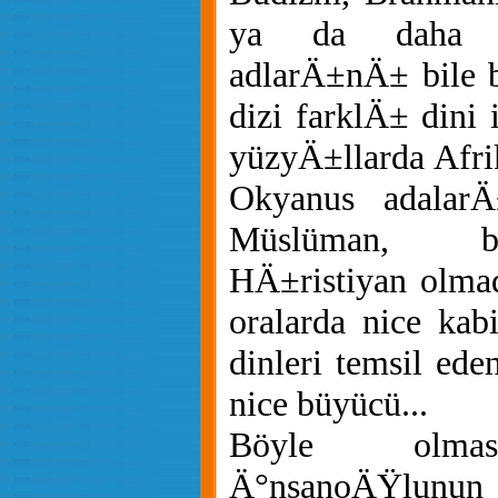
ya da daha k
adlarÄ±nÄ± bile 
dizi farklÄ± dini 
yüzyÄ±llarda Afri
Okyanus adalarÄ
Müslüman, b
HÄ±ristiyan olmad
oralarda nice kab
dinleri temsil eden
nice büyücü...
Böyle olma
Ä°nsanoÄŸl