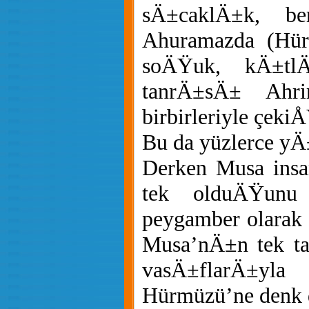
sÄ±caklÄ±k, be
Ahuramazda (Hürm
soÄŸuk, kÄ±tl
tanrÄ±sÄ± Ahri
birbirleriyle çeki
Bu da yüzlerce yÄ±
Derken Musa insa
tek olduÄŸunu
peygamber olarak
Musa’nÄ±n tek ta
vasÄ±flarÄ±yl
Hürmüzü’ne denk