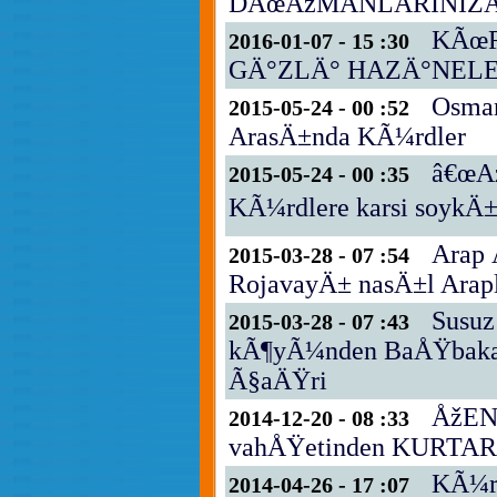
DÃœÅžMANLARINIZ
KÃœR
2016-01-07 - 15 :30
GÄ°ZLÄ° HAZÄ°NEL
Osman
2015-05-24 - 00 :52
ArasÄ±nda KÃ¼rdler
â€œAz
2015-05-24 - 00 :35
KÃ¼rdlere karsi soykÄ±
Arap 
2015-03-28 - 07 :54
RojavayÄ± nasÄ±l Ara
Susuz
2015-03-28 - 07 :43
kÃ¶yÃ¼nden BaÅŸbak
Ã§aÄŸri
ÅžEN
2014-12-20 - 08 :33
vahÅŸetinden KURTAR
KÃ¼r
2014-04-26 - 17 :07