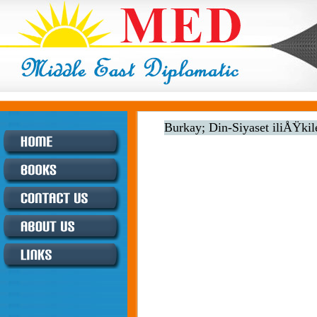
Burkay; Din-Siyaset iliÅŸkil