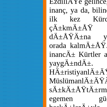
ÊzdiliÄŸe gelince,
inanç, ya da, bil
ilk kez Kürdi
çÄ±kmÄ±ÅŸ v
dÄ±ÅŸÄ±na ya
orada kalmÄ±ÅŸ.
inancÄ± Kürtler 
yaygÄ±nd
HÄ±ristiyanlÄ±Ä
MüslümanlÄ±ÄŸ
sÄ±kÄ±ÅŸtÄ±rmas
egemen güç