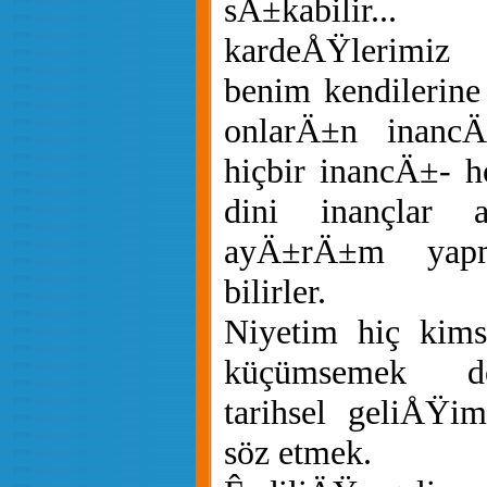
sÄ±kabilir.
kardeÅŸlerimiz
benim kendilerin
onlarÄ±n inanc
hiçbir inancÄ±- 
dini inançlar a
ayÄ±rÄ±m yap
bilirler.
Niyetim hiç kim
küçümsemek de
tarihsel geliÅŸi
söz etmek.