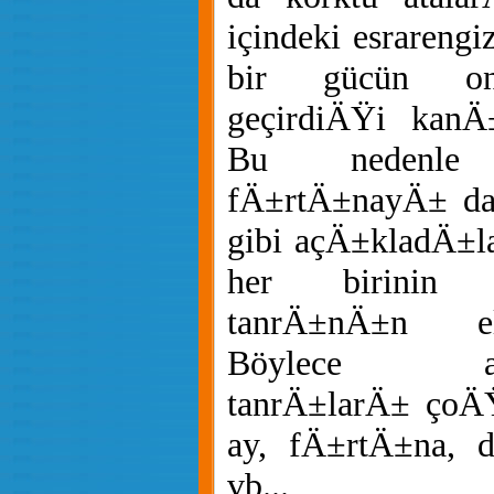
içindeki esrareng
bir gücün onl
geçirdiÄŸi kanÄ±
Bu nedenle
fÄ±rtÄ±nayÄ± da 
gibi açÄ±kladÄ±la
her birinin 
tanrÄ±nÄ±n el
Böylece ata
tanrÄ±larÄ± çoÄ
ay, fÄ±rtÄ±na, d
vb...