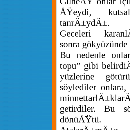
GüneÅŸ onlar içi
ÅŸeydi, kuts
tanrÄ±ydÄ±.
Geceleri karan
sonra gökyüzünde 
Bu nedenle onlar
topu” gibi belirdi
yüzlerine götür
söylediler onlara,
minnettarlÄ±k
getirdiler. Bu s
dönüÅŸtü.