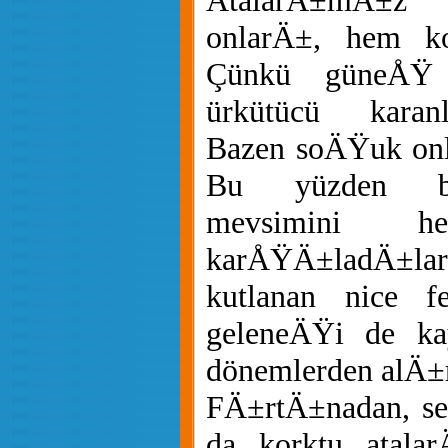
AtalarÄ±mÄ±z
onlarÄ±, hem kor
Çünkü güneÅŸ 
ürkütücü karan
Bazen soÄŸuk onl
Bu yüzden ba
mevsimini h
karÅŸÄ±ladÄ±la
kutlanan nice f
geleneÄŸi de k
dönemlerden alÄ±r
FÄ±rtÄ±nadan, se
da korktu atal