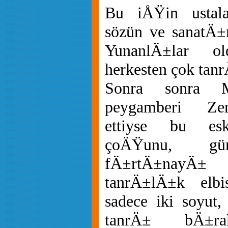
Bu iÅŸin ustal
sözün ve sanatÄ±
YunanlÄ±lar ol
herkesten çok tan
Sonra sonra Me
peygamberi Ze
ettiyse bu esk
çoÄŸunu, gü
fÄ±rtÄ±nayÄ±
tanrÄ±lÄ±k elbis
sadece iki soyut
tanrÄ± bÄ±rak