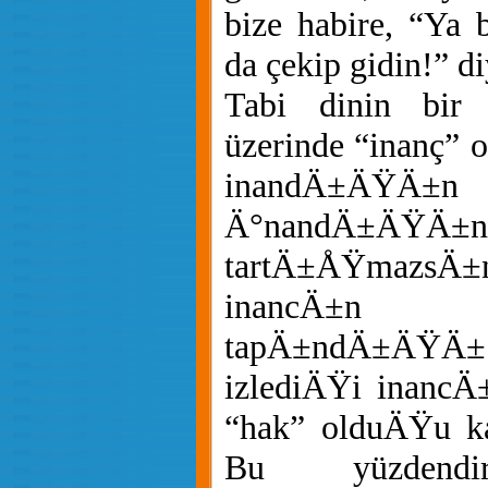
bize habire, “Ya 
da çekip gidin!” diy
Tabi dinin bir 
üzerinde “inanç” 
inandÄ±ÄŸÄ±n 
Ä°nandÄ±ÄŸÄ±n
tartÄ±ÅŸmazs
inancÄ±n
tapÄ±ndÄ±Ä
izlediÄŸi inancÄ
“hak” olduÄŸu k
Bu yüzden