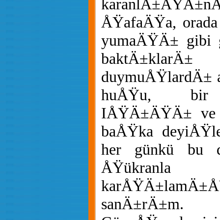
karanlÄ±ÄŸÄ
ÅŸafaÄŸa, orada 
yumaÄŸÄ± gibi 
baktÄ±klarÄ±
duymuÅŸlardÄ± ac
huÅŸu, bir h
IÅŸÄ±ÄŸÄ± ve 
baÅŸka deyiÅŸle
her günkü bu 
ÅŸükranla
karÅŸÄ±lamÄ±Å
sanÄ±rÄ±m.