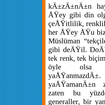
kÄ±zÄ±nÄ±n haya
ÅŸey gibi din ol
çeÅŸitlilik, renkli
her ÅŸey ÅŸu biz
Müslüman “tekçile
gibi deÄŸil. DoÄ
tek renk, tek biçi
öyle olsa 
yaÅŸanmazdÄ±
yaÅŸamanÄ±n zo
zaten bu yüzd
generaller, bir ya