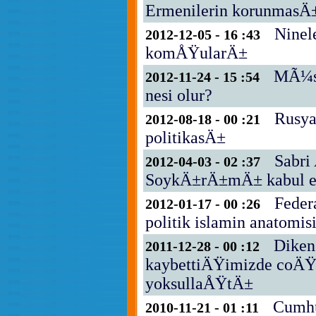
Ermenilerin korunmasÄ±
Ninel
2012-12-05 - 16 :43
komÅŸularÄ±
MÃ¼sl
2012-11-24 - 15 :54
nesi olur?
Rusy
2012-08-18 - 00 :21
politikasÄ±
Sabri
2012-04-03 - 02 :37
SoykÄ±rÄ±mÄ± kabul ed
Feder
2012-01-17 - 00 :26
politik islamin anatomis
Diken
2011-12-28 - 00 :12
kaybettiÄŸimizde coÄŸ
yoksullaÅŸtÄ±
Cumhu
2010-11-21 - 01 :11