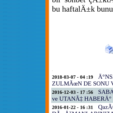
bu haftalÄ±k bunun
.
Ä°NS
2018-03-07 - 04 :19
ZULMÃœN DE SONU 
SABA
2016-12-03 - 17 :56
ve UTANÃ‡ HABERÄ°
QazÃ
2016-01-22 - 16 :31