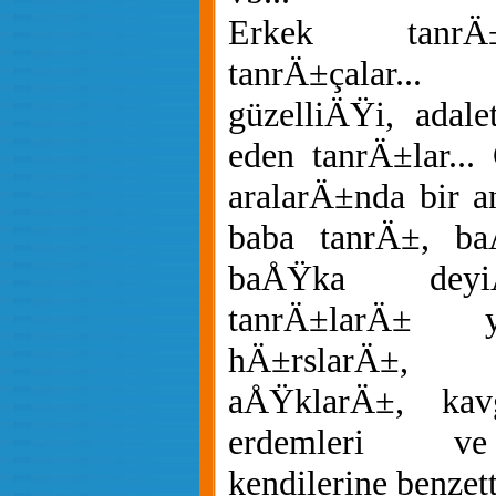
Erkek tanrÄ
tanrÄ±çalar.
güzelliÄŸi, adalet
eden tanrÄ±lar..
aralarÄ±nda bir a
baba tanrÄ±, ba
baÅŸka deyiÅ
tanrÄ±larÄ± ye
hÄ±rslarÄ±,
aÅŸklarÄ±, kavg
erdemleri ve
kendilerine benzetti