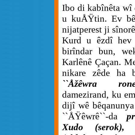
Ibo di kabînêta wî 
u kuÅŸtin. Ev bê
nijatperest ji sînor
Kurd u êzdî hev 
birîndar bun, w
Karlênê Çaçan. Me
nikare zêde ha 
``Åžêwra rone
damezirand, ku em 
dijî wê bêqanunya
``ÅŸêwrê``-da
p
Xudo (serok), 