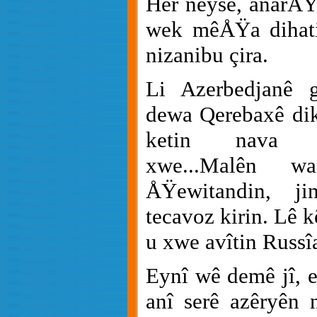
Her neyse, anarÅŸî
wek mêÅŸa dihati
nizanibu çira.
Li Azerbedjanê g
dewa Qerebaxê dik
ketin nava 
xwe...Malên wa
ÅŸewitandin, j
tecavoz kirin. Lê k
u xwe avîtin Russî
Eynî wê demê jî, 
anî serê azêryên 