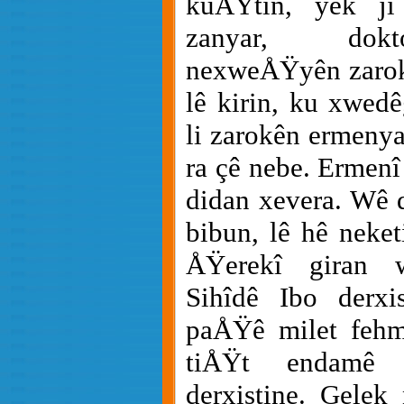
kuÅŸtin, yek ji
zanyar, dokt
nexweÅŸyên zarok
lê kirin, ku xwedê
li zarokên ermenya
ra çê nebe. Ermenî
didan xevera. Wê 
bibun, lê hê neket
ÅŸerekî giran 
Sihîdê Ibo derxis
paÅŸê milet fehm
tiÅŸt endamê
derxistine. Gelek