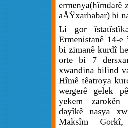
ermenya(hîmdarê z
aÅŸxarhabar) bi na
Li gor îstatîstî
Ermenistanê 14-e 
bi zimanê kurdî h
orte bi 7 dersx
xwandina bilind va
Hîmê têatroya kurd
wergerê gelek p
yekem zarokên 
dayîkê nasya xw
Maksîm Gorkî,