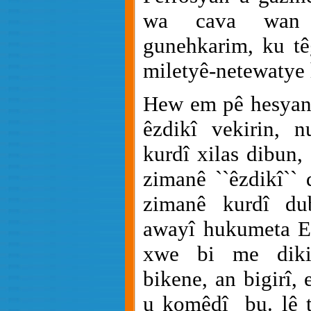
wa cava wan 
gunehkarim, ku tê
miletyê-netewatye
Hew em pê hesyan 
êzdikî vekirin, 
kurdî xilas dibun,
zimanê ``êzdikî`` 
zimanê kurdî du
awayî hukumeta E
xwe bi me dikir
bikene, an bigirî, 
u komêdî
bu. lê 