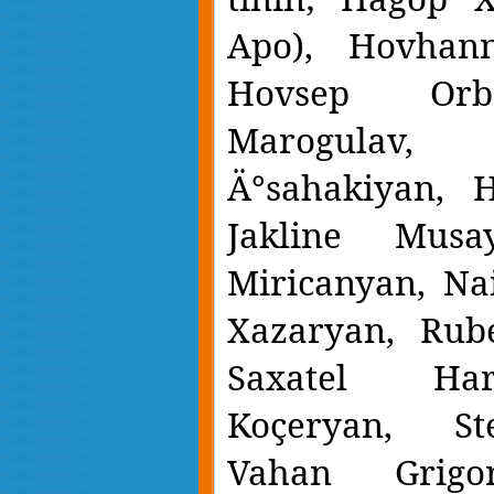
Apo), Hovhan
Hovsep Orbe
Marogula
Ä°sahakiyan, H
Jakline Musa
Miricanyan, Nai
Xazaryan, Rub
Saxatel Har
Koçeryan, St
Vahan Grigo