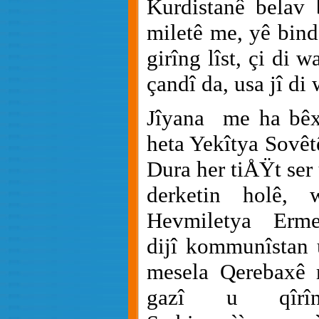
Kurdistanê belav 
miletê me, yê bind
girîng lîst, çi di 
çandî da, usa jî di 
Jîyana
me ha bêx
heta Yekîtya Sovê
Dura her tiÅŸt ser
derketin holê, 
Hevmiletya Erme
dijî kommunîstan 
mesela Qerebaxê r
gazî u qîrîn 