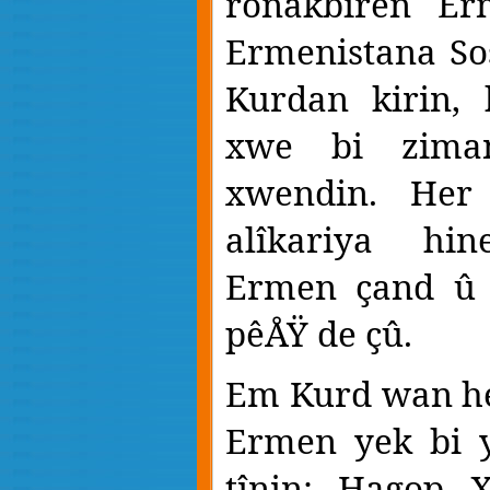
ronakbîrên Er
Ermenistana Sos
Kurdan kirin,
xwe bi zima
xwendin. Her
alîkariya hin
Ermen çand û 
pêÅŸ de çû.
Em Kurd wan h
Ermen yek bi y
tînin; Hagop X