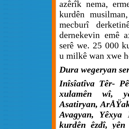
azêrîk nema, erme
kurdên musilman
mecburî derketin
dernekevin emê ax
serê we. 25 000 ku
u milkê wan xwe he
Dura wegeryan se
Inîsîatîva Têr- P
xulamên wî, y
Asatiryan, ArÅŸak
Avagyan, Yêxya 
kurdên êzdî, yên