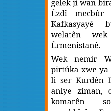
gelek ji wan bi
Êzdî mecbûr 
Kafkasyayê 
welatên wek
Êrmenistanê.
Wek nemir We
pirtûka xwe ya 
li ser Kurdên 
aniye ziman, 
komarên sov