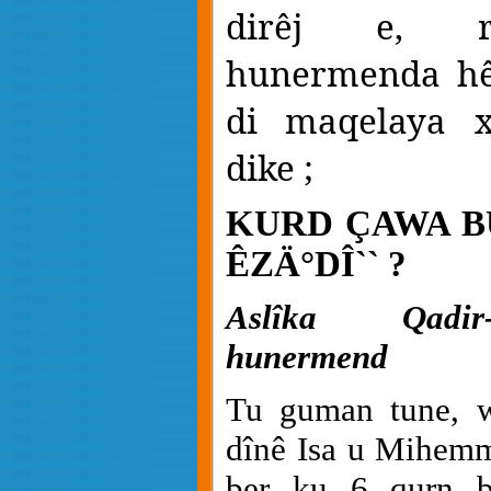
dirêj e, ro
hunermenda hêj
di maqelaya x
dike ;
KURD ÇAWA B
ÊZÄ°DÎ`` ?
Aslîka Qadir-
hunermend
Tu guman tune, w
dînê Isa u Mihemm
ber ku 6 qurn b