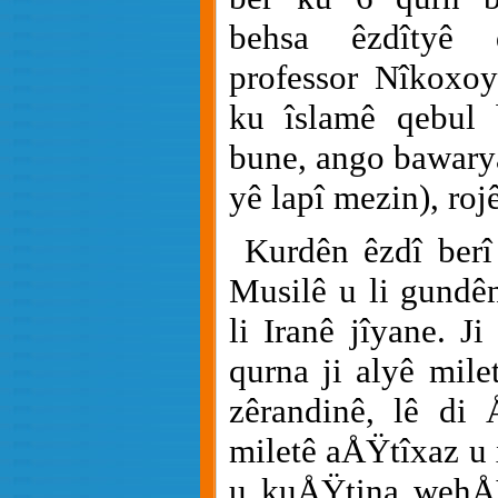
behsa êzdîtyê 
professor Nîkoxoy
ku îslamê qebul 
bune, ango bawary
yê lapî mezin), roj
Kurdên êzdî berî
Musilê u li gundê
li Iranê jîyane. Ji
qurna ji alyê mile
zêrandinê, lê di
miletê aÅŸtîxaz u 
u kuÅŸtina wehÅ