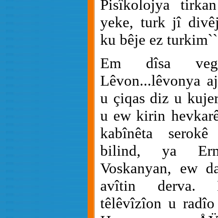
Pisîkolojya tirk
yeke, turk jî divêj
ku bêje ez turkim``
Em dîsa vege
Lêvon...lêvonya aj
u çiqas diz u kuje
u ew kirin hevkar
kabînêta serok
bilind, ya Erm
Voskanyan, ew da
avîtin derva. D
têlêvîzîon u radîo