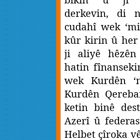
derkevin, di 
cudahî wek ‘mis
kûr kirin û her
ji aliyê hêzên
hatin fînanseki
wek Kurdên ‘
Kurdên Qereba
ketin binê des
Azerî û federa
Helbet çîroka vê