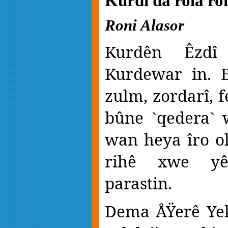
Kurdi da rola r
Roni Alasor
Kurdên Êzdî
Kurdewar in. E
zulm, zordarî, 
bûne
qedera
w
`
`
wan heya îro ol
rihê xwe yê
parastin.
Dema ÅŸerê Yek