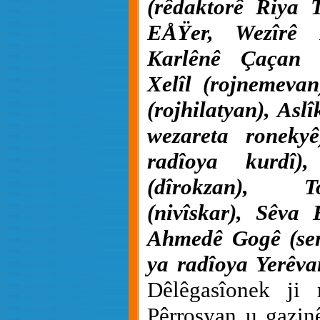
(rêdaktorê Riya T
EÅŸer, Wezîrê E
Karlênê Çaçan 
Xelîl (rojnemeva
(rojhilatyan), Asl
wezareta ronekyê
radîoya kurdî)
(dîrokzan), 
(nivîskar), Sêva 
Ahmedê Gogê (ser
ya radîoya Yerêva
Dêlêgasîonek ji
Pêrrosyan u gazinê