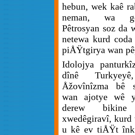
hebun, wek kaê ra
neman, wa gotî
Pêtrosyan soz da 
netewa kurd coda î
piÅŸtgirya wan pêy
Idolojya panturk
dînê Turkyeyê
Åžovînîzma bê sî
wan ajotye wê y
derew bikine
xwedêgiravî, kurd 
u kê ev tiÅŸt înka