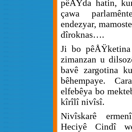
pêÅŸda hatin, kurd
çawa parlamênt
endezyar, mamoste,
dîroknas….
Ji bo pêÅŸketina
zimanzan u dilsoz
bavê zargotina ku
bêhempaye.
Car
elfebêya bo mekteb
kîrîlî nivîsî.
Nivîskarê erme
Heciyê Cindî w