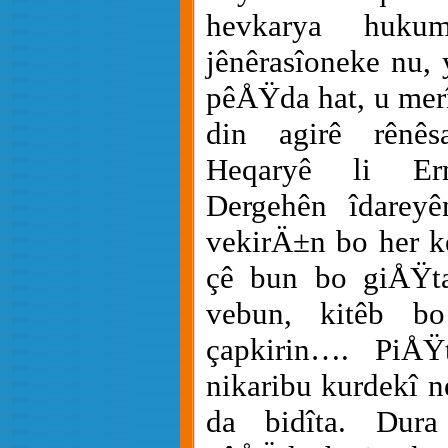
hevkarya hukum
jênêrasîoneke nu, 
pêÅŸda hat, u merî
din agirê rênês
Heqaryê li Erm
Dergehên îdareyê
vekirÄ±n bo her k
çê bun bo giÅŸta
vebun, kitêb bo
çapkirin…. PiÅŸ
nikaribu kurdekî 
da bidîta. Dur