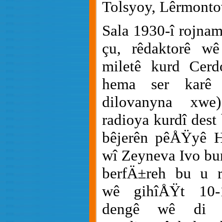
Tolsyoy, Lêrmont
Sala 1930-î rojnam
çu, rêdaktorê wê
miletê kurd Cer
hema ser karê
dilovanyna xwe
radioya kurdî dest
bêjerên pêÅŸyê H
wî Zeyneva Ivo bun
berfÄ±reh bu u r
wê gihîÅŸt 10-
dengê wê di h