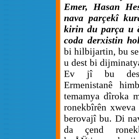
Emer, Hasan Hese
nava parçekî kur
kirin du parça u 
coda derxistin hol
bi hilbijartin, bu 
u dest bi dijminaty
Ev jî bu dest
Ermenistanê himb
temamya dîroka mi
ronekbîrên xweva 
berovajî bu. Di na
da çend ronek