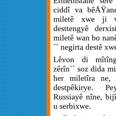
Ermenistanê serê
ciddî va bêÅŸand
miletê xwe ji 
desttengyê derxi
miletê wan bo nanê
`` negirta destê xw
Lêvon di mîtîng
zêrîn`` soz dida mi
her miletîra ne
destpêkirye. P
Russiayê nîne, bij
u serbixwe.