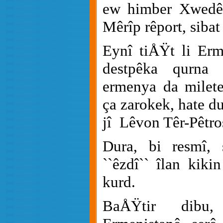
ew himber Xwedê 
Mêrîp rêport, sibat
Eynî tiÅŸt li Erm
destpêka qurna 
ermenya da miletek
ça zarokek, hate d
jî
Lêvon Têr-Pêtro
Dura, bi resmî, 
``êzdî`` îlan kiki
kurd.
BaÅŸtir dibu