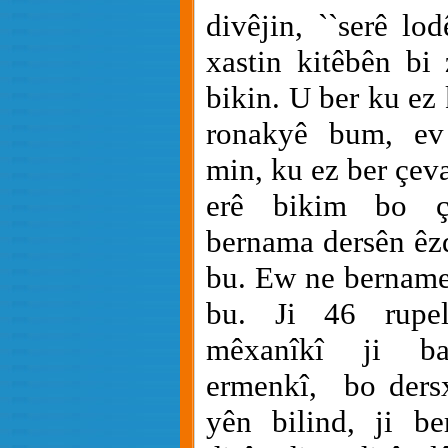
divêjin, ``serê lo
xastin kitêbên bi
bikin. U ber ku ez
ronakyê bum, ev 
min, ku ez ber çev
erê bikim bo ça
bernama dersên êz
bu. Ew ne bername,
bu. Ji 46 rupe
mêxanîkî ji ba
ermenkî,
bo ders
yên bilind, ji be