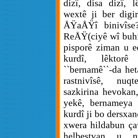
dizî, disa dizî, 
wextê ji ber digir
ÅŸaÅŸî binivîse
ReÅŸ(ciyê wî buhi
pisporê ziman u e
kurdî, lêktorê
``bernamê``-da h
rastnivîsê, nuq
sazkirina hevokan,
yekê, bernameya 
kurdî ji bo dersxan
xwera hildabun ça
helbestvan u ni