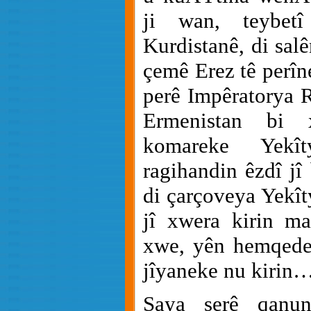
ji wan, teybetî
Kurdistanê, di sal
çemê Erez tê perîn
perê Impêratorya 
Ermenistan bi 
komareke Yekî
ragihandin êzdî jî
di çarçoveya Yekît
jî xwera kirin ma
xwe, yên hemqeder
jîyaneke nu kirin
Saya serê qanu