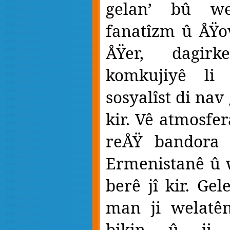
gelan’ bû wek
fanatîzm û ÅŸo
ÅŸer, dagir
komkujiyê li 
sosyalîst di nav
kir. Vê atmosfe
reÅŸ bandora 
Ermenistanê û 
berê jî kir. Ge
man ji welatê
bikin û ji 