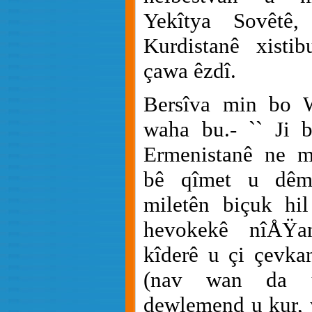
Yekîtya Sovêtê
Kurdistanê xisti
çawa êzdî.
Bersîva min bo W
waha bu.- `` Ji 
Ermenistanê ne m
bê qîmet u dêma
miletên biçuk hi
hevokekê nîÅŸa
kîderê u çi çevka
(nav wan da u
dewlemend u kur, y