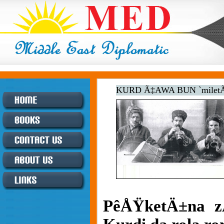
KURD Ã‡AWA BUN `miletÃª
PêÅŸketÄ±na z