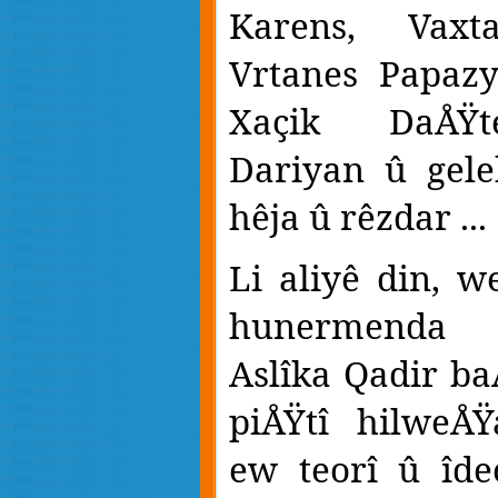
Karens, Vaxt
Vrtanes Papazy
Xaçik DaÅŸt
Dariyan û gele
hêja û rêzdar ...
Li aliyê din, w
hunermenda
Aslîka Qadir ba
piÅŸtî hilweÅŸ
ew teorî û îdeo