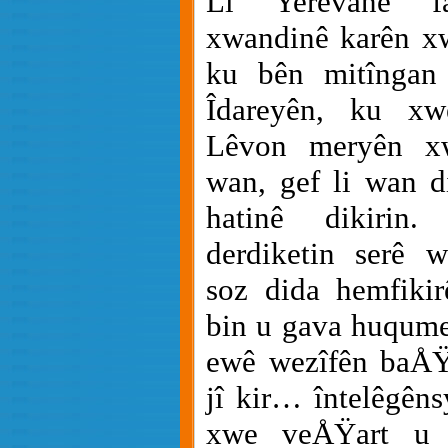
Li Yerêvanê fa
xwandinê karên xw
ku bên mitîngan 
Îdareyên, ku xw
Lêvon meryên x
wan, gef li wan d
hatinê dikirin
derdiketin serê 
soz dida hemfikir
bin u gava huqumet
ewê wezîfên baÅŸ 
jî kir… întelêgêns
xwe veÅŸart u ç