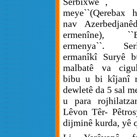
Serbixwe``, 
meye``(Qerebax 
nav Azerbedjanê
ermenîne), ``
ermenya``. Se
ermanîkî Suryê b
malbatê va ciguh
bibu u bi kîjanî 
dewletê da 5 sal m
u para rojhilatz
Lêvon Têr- Pêtro
dijminê kurda, yê 